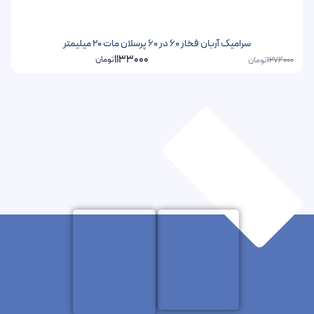
سرامیک آربان فخار 60 در 60 پرسلان مات 20 میلیمتر
1133000
تومان
تومان
1274000