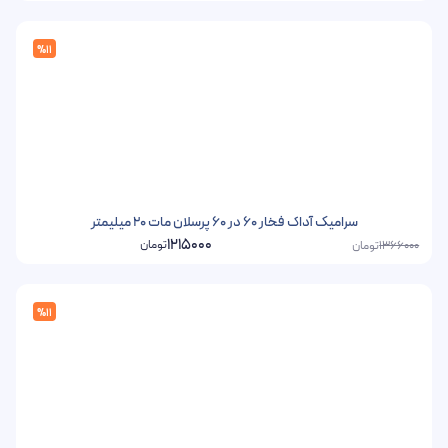
%11
سرامیک آداک فخار 60 در 60 پرسلان مات 20 میلیمتر
1215000
تومان
تومان
1366000
%11