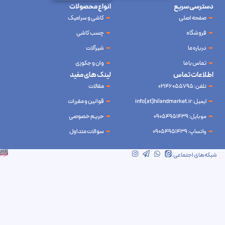
دسترسی سریع
انواع محصولات
صفحه اصلی
کاشی و سرامیک
فروشگاه
چسب کاشی
درباره ما
شیرآلات
تماس با ما
وان و جکوزی
اطلاعات تماس
لینک های مفید
تلفن: 02146055795
مقالات
ایمیل: info[at]hilandmarket.ir
قوانین و مقررات
موبایل: 09054951439
حریم خصوصی
واتساپ: 09054951439
سوالات متداول
شرکت آینده نوین سام آسیا – طراحی و سئو
ابرسرور
شبکه‌های اجتماعی: