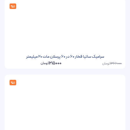
%11
سرامیک ساتیا فخار 60 در 60 پرسلان مات 20 میلیمتر
1215000
تومان
تومان
1366000
%11