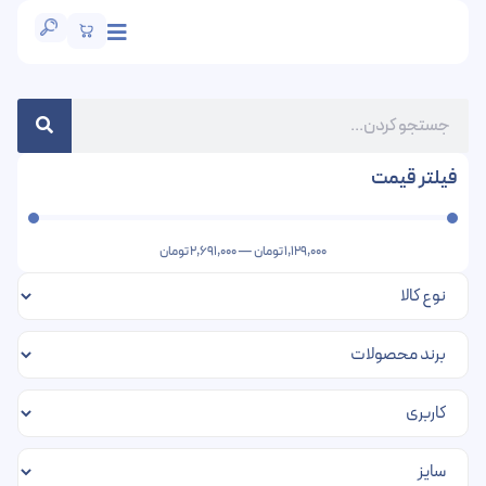
فیلتر قیمت
1,129,000
تومان
—
2,691,000
تومان