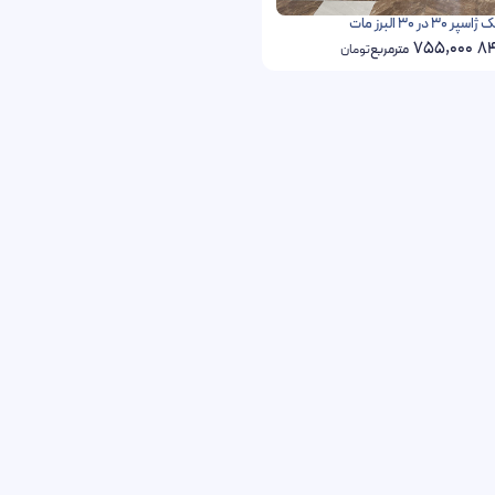
30 در 30 البرز مات
755,000
84
مترمربع
تومان