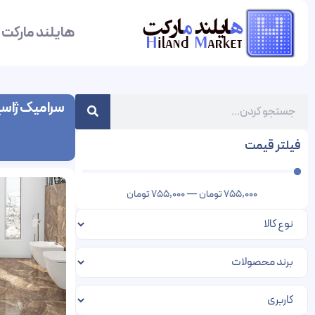
هایلند مارکت
سرامیک ژاسپ
فیلتر قیمت
755,000
تومان
—
755,000
تومان