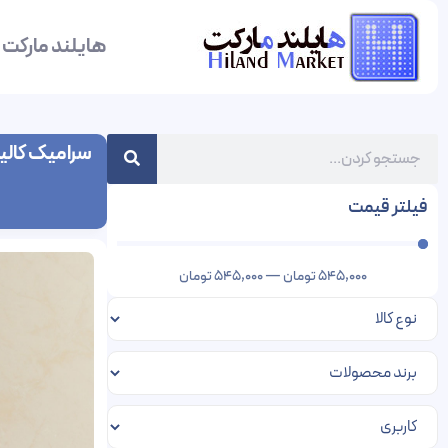
هایلند مارکت
سرامیک کالیس
فیلتر قیمت
545,000
تومان
—
545,000
تومان