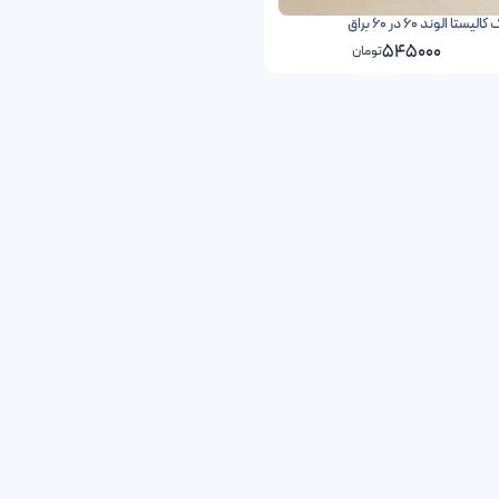
ستا الوند 60 در 60 براق
545000
تومان