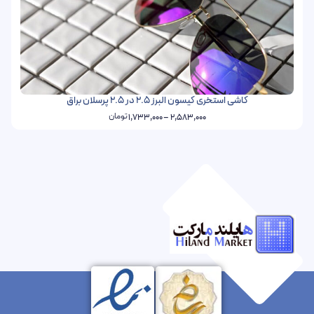
کاشی استخری کیسون البرز 2.5 در 2.5 پرسلان براق
تومان
1,733,000
–
2,583,000