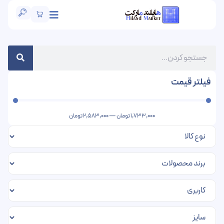
فیلتر قیمت
1,733,000
تومان
—
2,583,000
تومان