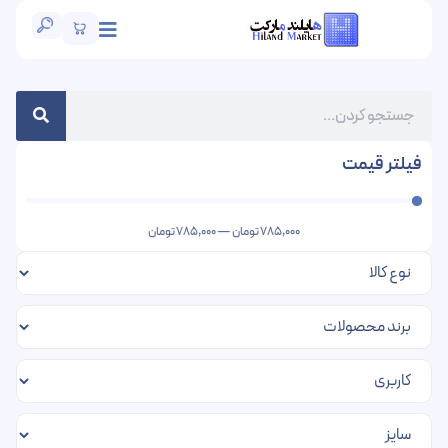
فیلتر قیمت
785,000
تومان
—
785,000
تومان