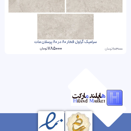
سرامیک گراول فخار 80 در 80 پرسلان مات
785000
تومان
تومان
903000