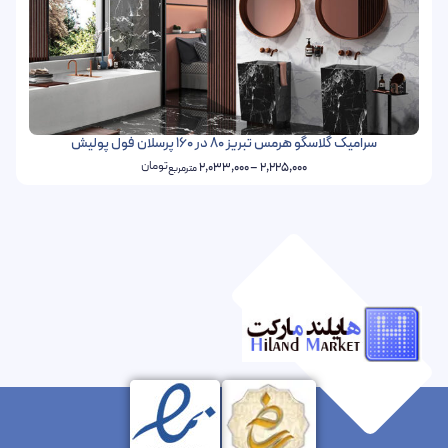
سرامیک گلاسگو هرمس تبریز 80 در 160 پرسلان فول پولیش
تومان
2,033,000
–
2,225,000
مترمربع