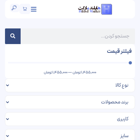
فیلتر قیمت
1,455,000
تومان
—
1,455,000
تومان