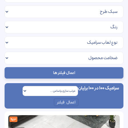
اعمال فیلتر ها
سرامیک 100 در 100 برلیان
اعمال فیلتر
%13