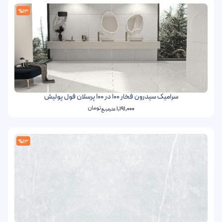
%13
سرامیک سیدرون فخار 100 در 100 پرسلان فول پولیش
تومان
1,191,000
مترمربع
%13