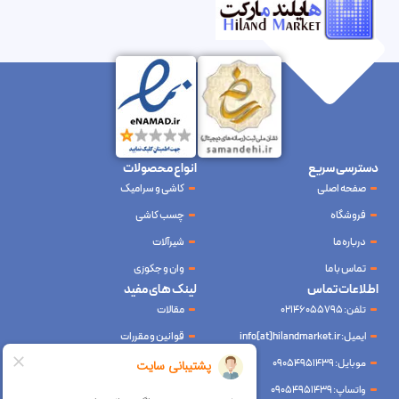
دسترسی سریع
انواع محصولات
صفحه اصلی
کاشی و سرامیک
فروشگاه
چسب کاشی
درباره ما
شیرآلات
تماس با ما
وان و جکوزی
اطلاعات تماس
لینک های مفید
تلفن: 02146055795
مقالات
ایمیل: info[at]hilandmarket.ir
قوانین و مقررات
موبایل: 09054951439
حریم خصوصی
واتساپ: 09054951439
سوالات متداول