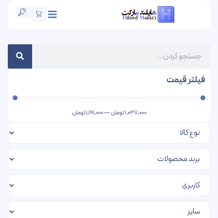
فیلتر قیمت
1,037,000
تومان
—
1,191,000
تومان