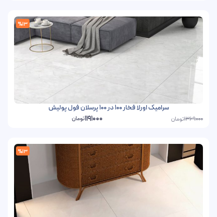
%13
سرامیک اورلا فخار 100 در 100 پرسلان فول پولیش
1191000
تومان
تومان
1369000
%13