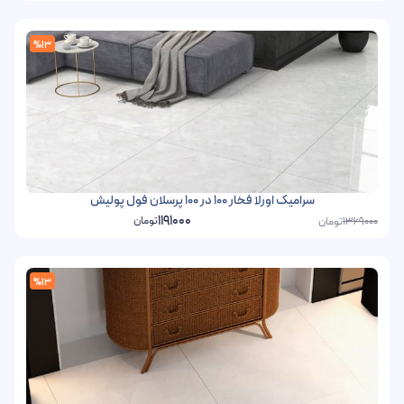
%13
سرامیک اورلا فخار 100 در 100 پرسلان فول پولیش
1191000
تومان
تومان
1369000
%13