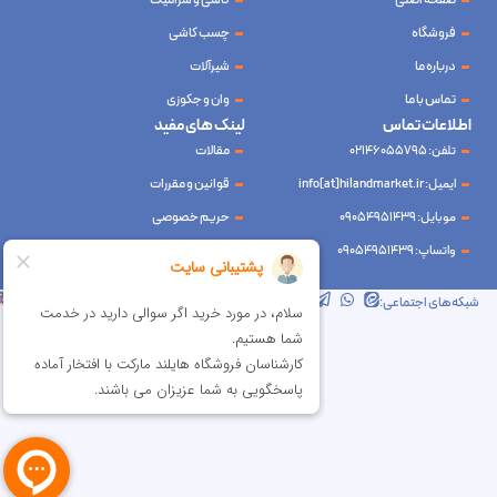
صفحه اصلی
کاشی و سرامیک
فروشگاه
چسب کاشی
درباره ما
شیرآلات
تماس با ما
وان و جکوزی
اطلاعات تماس
لینک های مفید
تلفن: 02146055795
مقالات
ایمیل: info[at]hilandmarket.ir
قوانین و مقررات
موبایل: 09054951439
حریم خصوصی
واتساپ: 09054951439
سوالات متداول
شرکت آینده نوین سام آسیا – طراحی و سئو
ابرسرور
شبکه‌های اجتماعی: