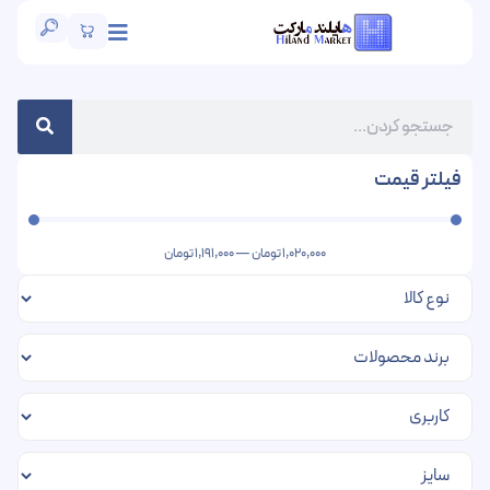
فیلتر قیمت
1,020,000
تومان
—
1,191,000
تومان