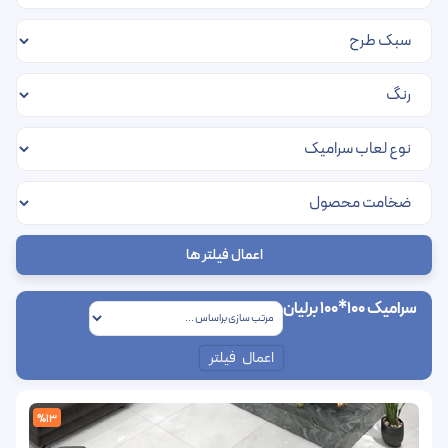
اعمال فیلتر ها
سرامیک 100*100 برلیان
اعمال فیلتر
%13