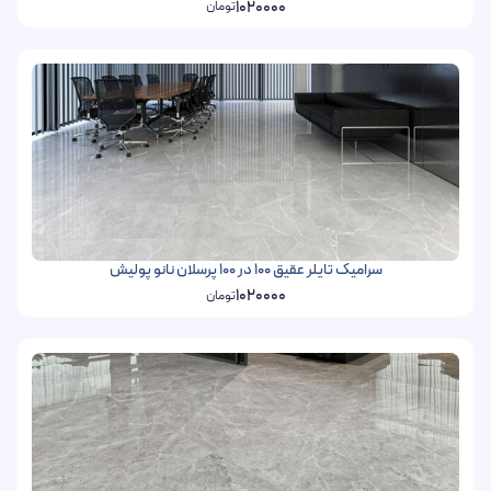
1020000
تومان
سرامیک تایلر عقیق 100 در 100 پرسلان نانو پولیش
1020000
تومان