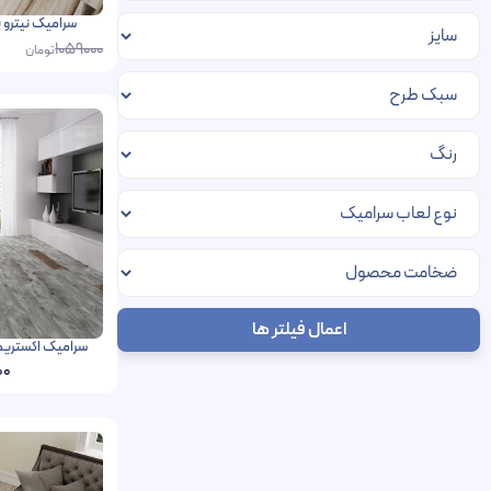
سرامیک نیترو فخار رفسنجا
1059000
تومان
اعمال فیلتر ها
سرامیک اکستریم فخار رفسنج
00