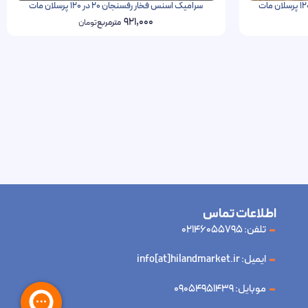
سرامیک اسنس فخار رفسنجان 20 در 120 پرسلان مات
921,000
مترمربع
تومان
اطلاعات تماس
تلفن: 02146055795
ایمیل: info[at]hilandmarket.ir
موبایل: 09054951439