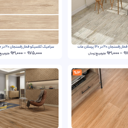
ان 20 در 120 پرسلان مات
سرامیک کلاسیکو فخار رفسنجان 20 در 120 پرسلان مات
921,000
–
975,000
921,000
–
97
مترمربع
تومان
مترمربع
%13