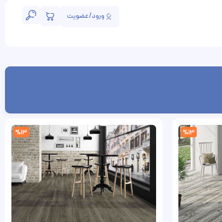
ورود/عضویت
%13
%13