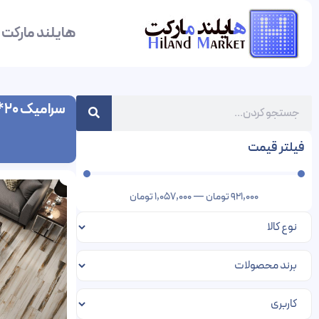
هایلند مارکت
سرامیک 20*120 رفسنجان
فیلتر قیمت
921,000
تومان
—
1,057,000
تومان