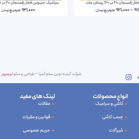
 20 در 120 پرسلان مات
سرامیک جنیوس فخار رفسنجان 20 در 120 پرسلان مات
921,000
921,000
–
97
مترمربع
تومان
مترمربع
تومان
شرکت آینده نوین سام آسیا – طراحی و سئو
ابرسرور
انواع محصولات
لینک های مفید
کاشی و سرامیک
مقالات
چسب کاشی
قوانین و مقررات
شیرآلات
حریم خصوصی