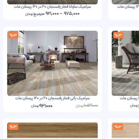
سرامیک ساوانا فخار رفسنجان 20 در 120 پرسلان مات
921,000
–
975,000
مترمربع
تومان
%13
%13
سرامیک بالی فخار رفسنجان 20 در 120 پرسلان مات
1059000
921000
تومان
تومان
تومان
%13
%13