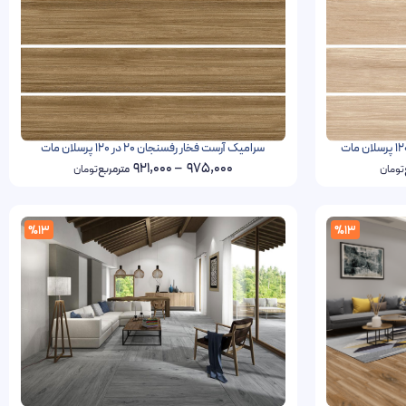
سرامیک آرست فخار رفسنجان 20 در 120 پرسلان مات
921,000
–
975,000
تومان
مترمربع
تومان
%13
%13