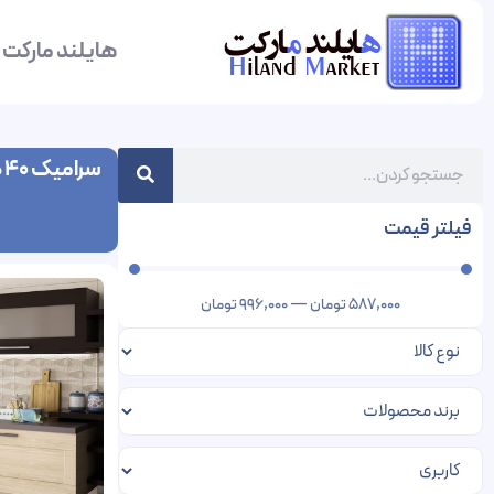
هایلند مارکت
سرامیک 40 در 120
فیلتر قیمت
587,000
تومان
—
996,000
تومان