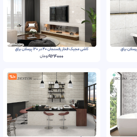
کاشی مجیک فخار رفسنجان 40 در 120 پرسلان براق
924000
تومان
%10