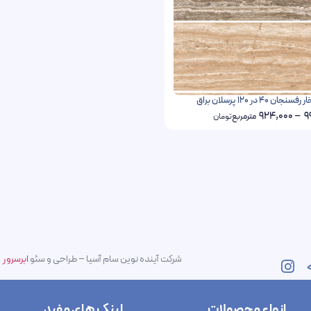
40 در 120 پرسلان براق
924,000
–
9
مترمربع
تومان
شرکت آینده نوین سام آسیا – طراحی و سئو
ابرسرور
انواع محصولات
لینک های مفید