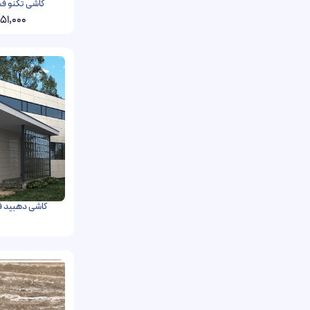
کاشی تکنو فخار رفسنجان
51,000
کاشی دهبید فخار رفسنجان