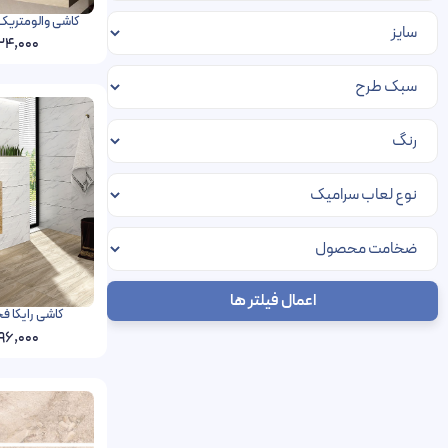
کاشی والومتریک فخار رفسنج
24,000
اعمال فیلتر ها
کاشی رایکا فخار رفسنجان
96,000