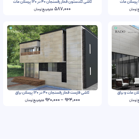
کاشی گلدستون فخار رفسنجان 40 در 120 پرسلان مات
587,000
ع
تومان
مترمربع
تومان
کاشی فارست فخار رفسنجان 40 در 120 پرسلان براق
920,000
–
924,000
ع
تومان
مترمربع
تومان