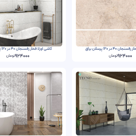
 40 در 120 پرسلان براق
کاشی اورلا فخار رفسنجان 40 در 120 پرسلان براق
924000
924000
تومان
تومان