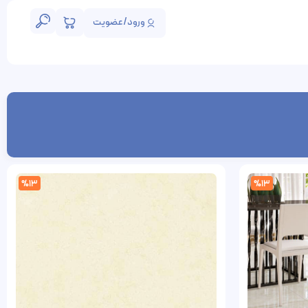
ورود/عضویت
%13
%13