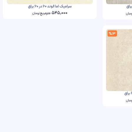
سرامیک اما الوند 60 در 60 براق
545,000
مترمربع
تومان
مان
%13
مان