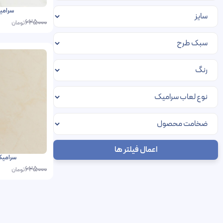
سرامیک نور
625000
تومان
اعمال فیلتر ها
سرامیک کالی
625000
تومان