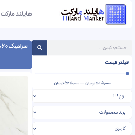
هایلند مارکت
سرامیک 60 در 60 طرح سنگ
فیلتر قیمت
545,000
تومان
—
545,000
تومان