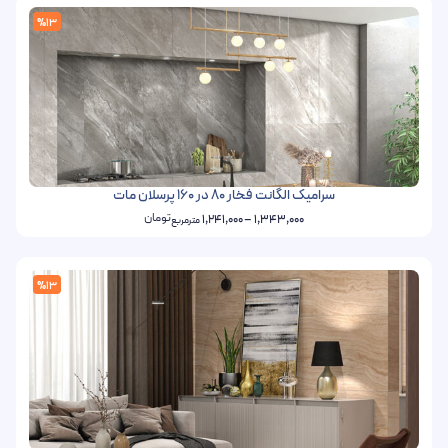
%13
سرامیک الگانت فخار 80 در 160 پرسلان مات
تومان
1,241,000
–
1,343,000
مترمربع
%13