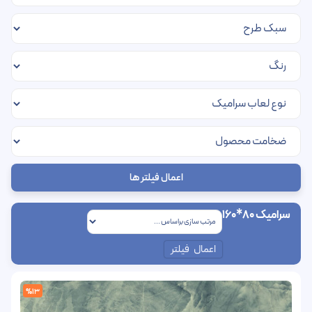
اعمال فیلتر ها
سرامیک 80*160
اعمال فیلتر
%13