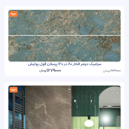
%13
سرامیک دومر فخار 80 در 160 پرسلان فول پولیش
1679000
تومان
تومان
1931000
%13