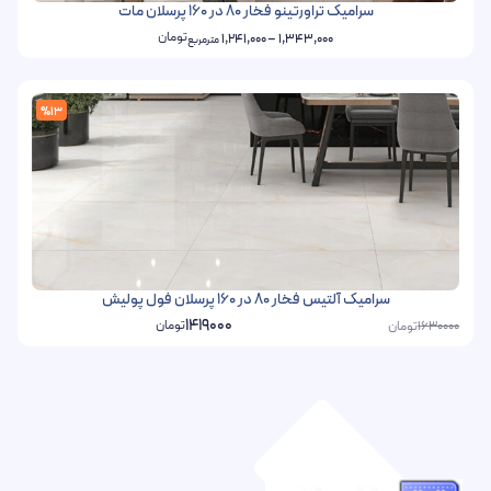
سرامیک تراورتینو فخار 80 در 160 پرسلان مات
تومان
1,241,000
–
1,343,000
مترمربع
%13
سرامیک آلتیس فخار 80 در 160 پرسلان فول پولیش
1419000
تومان
تومان
1630000