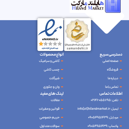
دسترسی سریع
انواع محصولات
صفحه اصلی
کاشی و سرامیک
فروشگاه
چسب کاشی
درباره ما
شیرآلات
تماس با ما
وان و جکوزی
اطلاعات تماس
لینک های مفید
تلفن: 02146055795
مقالات
ایمیل: info[at]hilandmarket.ir
قوانین و مقررات
موبایل: 09054951439
حریم خصوصی
واتساپ: 09054951439
سوالات متداول