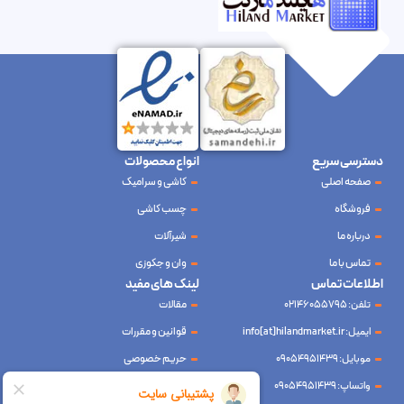
دسترسی سریع
انواع محصولات
صفحه اصلی
کاشی و سرامیک
فروشگاه
چسب کاشی
درباره ما
شیرآلات
تماس با ما
وان و جکوزی
اطلاعات تماس
لینک های مفید
تلفن: 02146055795
مقالات
ایمیل: info[at]hilandmarket.ir
قوانین و مقررات
موبایل: 09054951439
حریم خصوصی
واتساپ: 09054951439
سوالات متداول