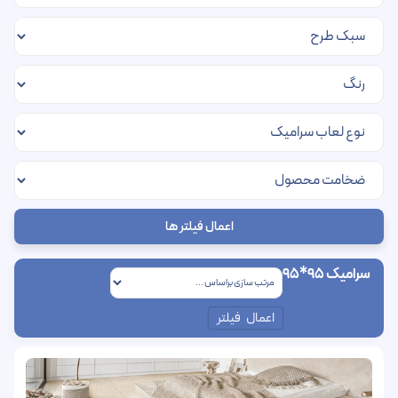
اعمال فیلتر ها
سرامیک 95*95
اعمال فیلتر