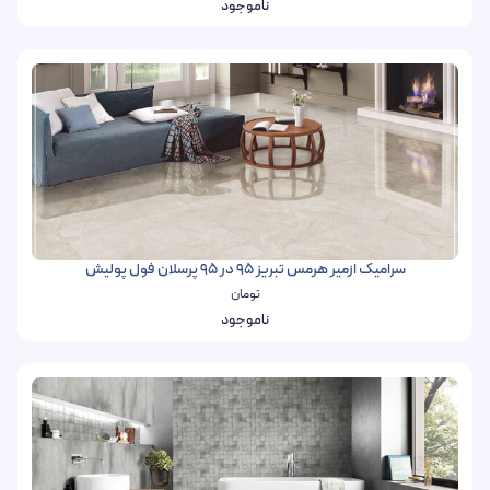
ناموجود
سرامیک ازمیر هرمس تبریز 95 در 95 پرسلان فول پولیش
تومان
ناموجود