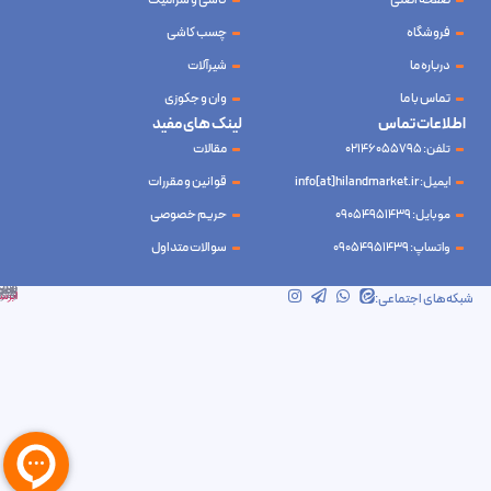
صفحه اصلی
کاشی و سرامیک
فروشگاه
چسب کاشی
درباره ما
شیرآلات
تماس با ما
وان و جکوزی
اطلاعات تماس
لینک های مفید
تلفن: 02146055795
مقالات
ایمیل: info[at]hilandmarket.ir
قوانین و مقررات
موبایل: 09054951439
حریم خصوصی
واتساپ: 09054951439
سوالات متداول
شرکت آینده نوین سام آسیا – طراحی و سئو
ابرسرور
شبکه‌های اجتماعی: