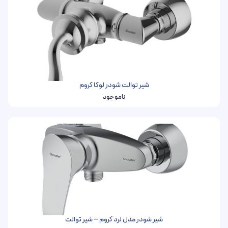
شیر توالت شودر لوکا کروم
ناموجود
شیر شودر مدل لرد کروم – شیر توالت