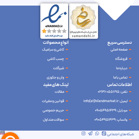
دسترسی سریع
انواع محصولات
صفحه اصلی
کاشی و سرامیک
فروشگاه
چسب کاشی
درباره ما
شیرآلات
تماس با ما
وان و جکوزی
اطلاعات تماس
لینک های مفید
تلفن: 02146055795
مقالات
ایمیل: info[at]hilandmarket.ir
قوانین و مقررات
موبایل: 09054951439
حریم خصوصی
واتساپ: 09054951439
سوالات متداول
شرکت آینده نوین سام آسیا – طراحی و سئو
ابرسرور
شبکه‌های اجتماعی: