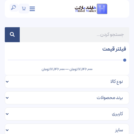
فیلتر قیمت
17,146,000
تومان
—
17,146,000
تومان