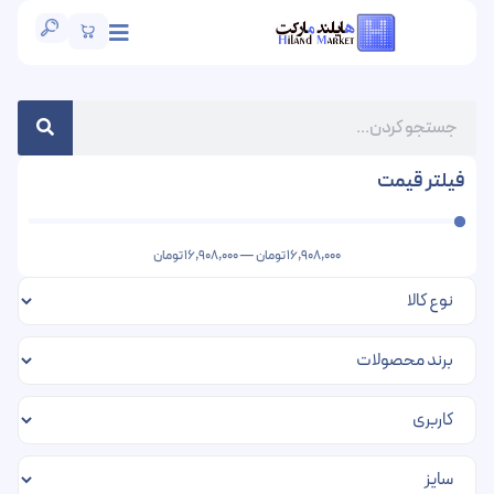
فیلتر قیمت
16,908,000
تومان
—
16,908,000
تومان