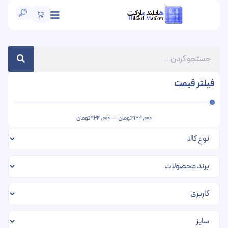
فیلتر قیمت
924,000
تومان
—
924,000
تومان