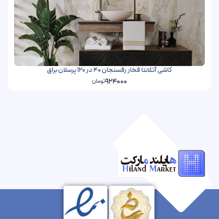
کاشی آتلانتا فخار رفسنجان 40 در 120 پرسلان براق
924000
تومان