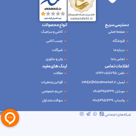
دسترسی سریع
انواع محصولات
صفحه اصلی
کاشی و سرامیک
فروشگاه
چسب کاشی
درباره ما
شیرآلات
تماس با ما
وان و جکوزی
اطلاعات تماس
لینک های مفید
تلفن: 02146055795
مقالات
ایمیل: info[at]hilandmarket.ir
قوانین و مقررات
موبایل: 09054951439
حریم خصوصی
واتساپ: 09054951439
سوالات متداول
شرکت آینده نوین سام آسیا – طراحی و سئو
ابرسرور
شبکه‌های اجتماعی: