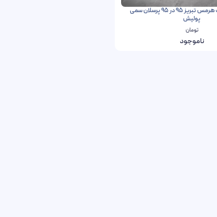
سرامیک اسموک هرمس تبریز 95 در 95 پرسلان سمی
پولیش
تومان
ناموجود