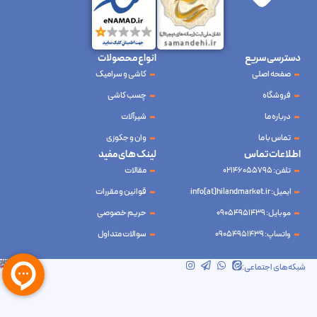
دسترسی سریع
انواع محصولات
صفحه اصلی
کاشی و سرامیک
فروشگاه
چسب کاشی
درباره ما
شیرآلات
تماس با ما
وان و جکوزی
اطلاعات تماس
لینک های مفید
تلفن: 02146055795
مقالات
ایمیل: info[at]hilandmarket.ir
قوانین و مقررات
موبایل: 09054951439
حریم خصوصی
واتساپ: 09054951439
سوالات متداول
شرکت آینده نوین سام آسیا – طراحی و سئو
ابرسرور
شبکه‌های اجتماعی: