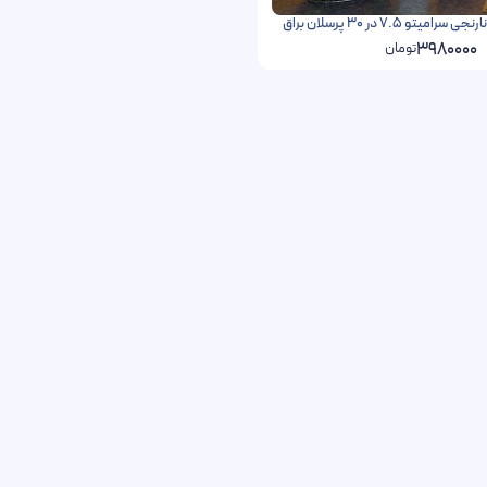
تو 7.5 در 30 پرسلان براق
3980000
تومان