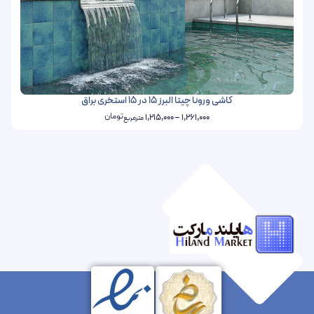
کاشی ورونا چیتا البرز 15 در 15 استخری براق
تومان
1,215,000
–
1,261,000
مترمربع