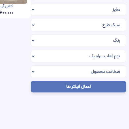
کاشی آریستا ف
,400,000
اعمال فیلتر ها