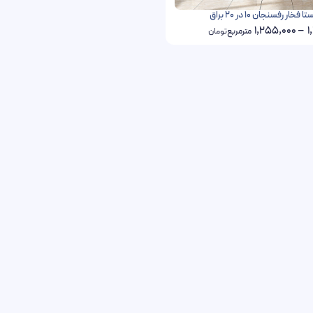
خار رفسنجان 10 در 20 براق
1,255,000
–
1
مترمربع
تومان