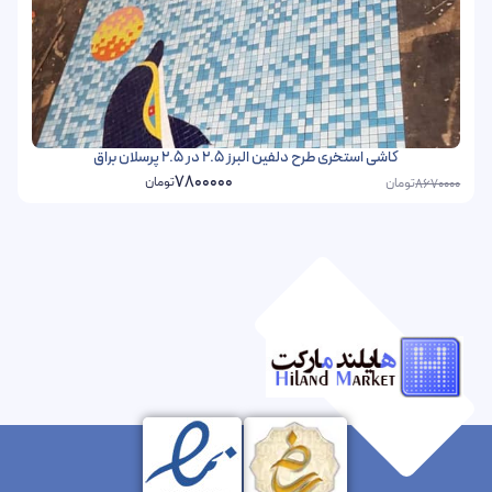
کاشی استخری طرح دلفین البرز 2.5 در 2.5 پرسلان براق
7800000
تومان
تومان
8670000