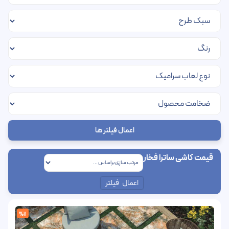
اعمال فیلتر ها
قیمت کاشی ساترا فخار
اعمال فیلتر
%11