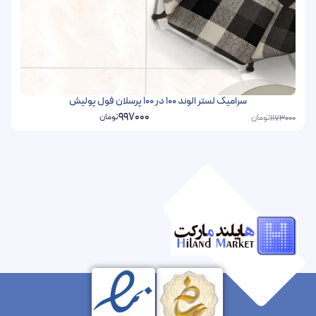
سرامیک لستر الوند 100 در 100 پرسلان فول پولیش
997000
تومان
تومان
1173000