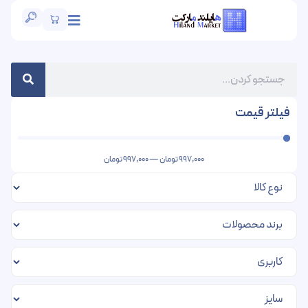
فیلتر قیمت
997,000
تومان
—
997,000
تومان