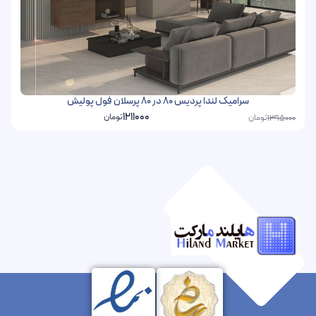
سرامیک لندا پردیس 80 در 80 پرسلان فول پولیش
1211000
تومان
تومان
1395000