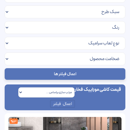
اعمال فیلتر ها
قیمت کاشی موزاییک فخار
اعمال فیلتر
%13