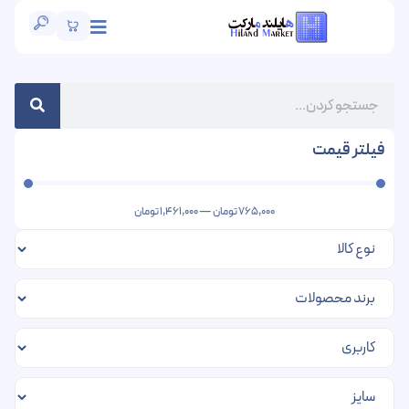
فیلتر قیمت
765,000
تومان
—
1,461,000
تومان