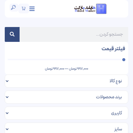
فیلتر قیمت
997,000
تومان
—
997,000
تومان