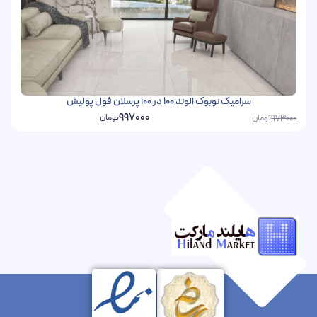
سرامیک نوبوک الوند 100 در 100 پرسلان فول پولیش
997000
تومان
تومان
1173000