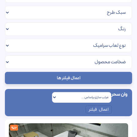
اعمال فیلتر ها
وان سحر
اعمال فیلتر
%12