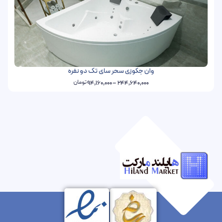
وان جکوزی سحر سای تک دو نفره
تومان
94,160,000
–
244,640,000