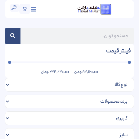
فیلتر قیمت
94,160,000
تومان
—
244,640,000
تومان