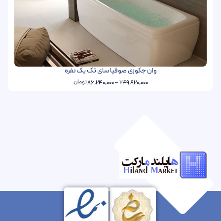
وان جکوزی صوفیا سای تک یک نفره
تومان
86,240,000
–
249,920,000