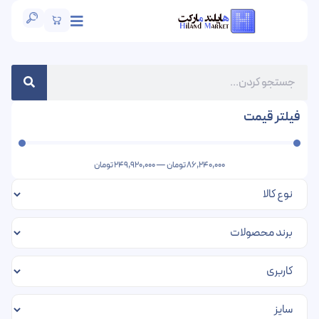
فیلتر قیمت
86,240,000
تومان
—
249,920,000
تومان