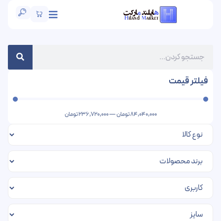
فیلتر قیمت
84,040,000
تومان
—
236,720,000
تومان