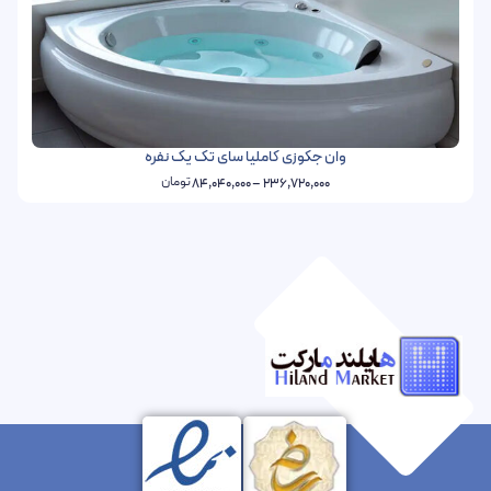
وان جکوزی کاملیا سای تک یک نفره
تومان
84,040,000
–
236,720,000