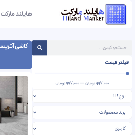
هایلند مارکت
کاشی آتریسا 
فیلتر قیمت
997,000
تومان
—
997,000
تومان