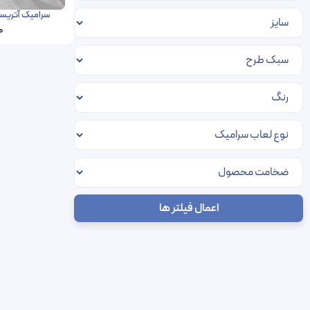
سرامیک آتریسا الوند 100 در 100 پر
0
اعمال فیلتر ها