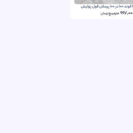
سلان فول پولیش
997,00
مترمربع
تومان