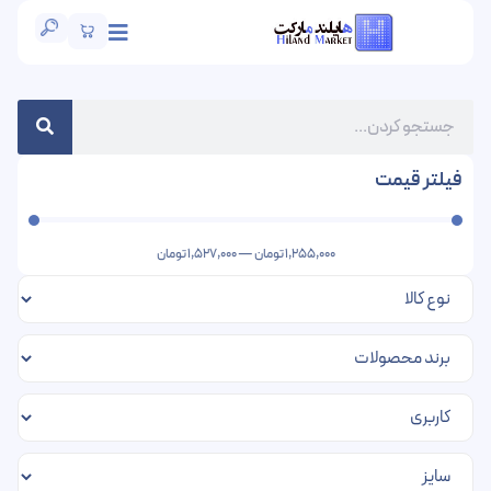
فیلتر قیمت
1,255,000
تومان
—
1,527,000
تومان