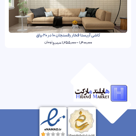
کاشی آریستا فخار رفسنجان 10 در 20 براق
تومان
1,255,000
–
1,400,000
مترمربع