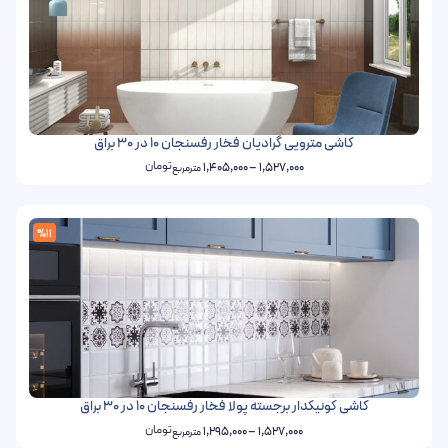
کاشی مترویی گرادیان فخار رفسنجان 10 در 30 براق
تومان
1,405,000
–
1,527,000
مترمربع
%11
کاشی کونیکدار برجسته پولا فخار رفسنجان 10 در 30 براق
تومان
1,295,000
–
1,527,000
مترمربع