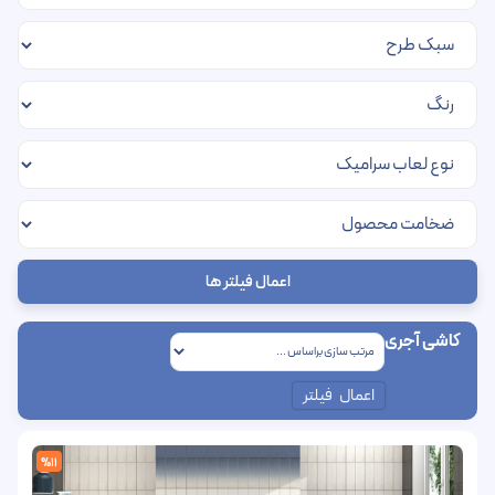
اعمال فیلتر ها
کاشی آجری
اعمال فیلتر
%11