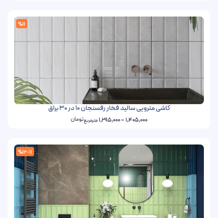
%11
کاشی مترویی سالید فخار رفسنجان 10 در 30 براق
تومان
1,295,000
–
1,405,000
مترمربع
%12-11