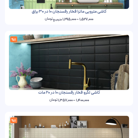
کاشی مترویی ماترا فخار رفسنجان 10 در 30 براق
تومان
1,295,000
–
1,527,000
مترمربع
%11
کاشی لگرو فخار رفسنجان 10 در 20 مات
تومان
1,357,000
–
1,400,000
%11