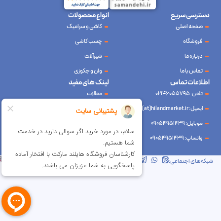
دسترسی سریع
انواع محصولات
صفحه اصلی
کاشی و سرامیک
فروشگاه
چسب کاشی
درباره ما
شیرآلات
تماس با ما
وان و جکوزی
اطلاعات تماس
لینک های مفید
تلفن: 02146055795
مقالات
ایمیل: info[at]hilandmarket.ir
قوانین و مقررات
موبایل: 09054951439
حریم خصوصی
واتساپ: 09054951439
سوالات متداول
شرکت آینده نوین سام آسیا – طراحی و سئو
ابرسرور
شبکه‌های اجتماعی: