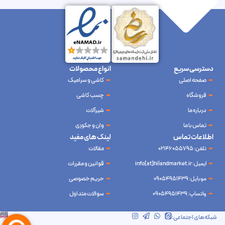
دسترسی سریع
انواع محصولات
صفحه اصلی
کاشی و سرامیک
فروشگاه
چسب کاشی
درباره ما
شیرآلات
تماس با ما
وان و جکوزی
اطلاعات تماس
لینک های مفید
تلفن: 02146055795
مقالات
ایمیل: info[at]hilandmarket.ir
قوانین و مقررات
موبایل: 09054951439
حریم خصوصی
واتساپ: 09054951439
سوالات متداول
شرکت آینده نوین سام آسیا – طراحی و سئو
ابرسرور
شبکه‌های اجتماعی: