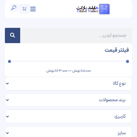
فیلتر قیمت
801,000
تومان
—
863,000
تومان