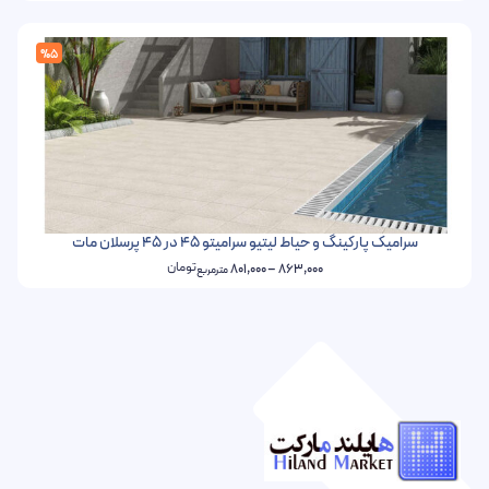
%5
سرامیک پارکینگ و حیاط لیتیو سرامیتو 45 در 45 پرسلان مات
تومان
801,000
–
863,000
مترمربع