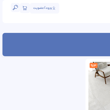
ورود/عضویت
%13