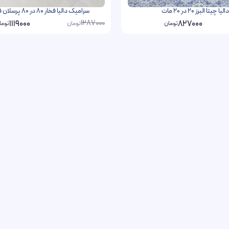
چیتا البرز 20 در 20 مات
سرامیک دالیا فخار 80 در 80 پرسلان فول پولیش
1287000
1119000
827000
تومان
تومان
توما