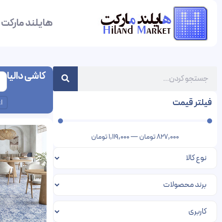
هایلند مارکت
کاشی دالیا
فیلتر قیمت
ا
827,000
تومان
—
1,119,000
تومان