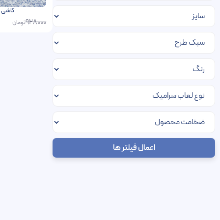
کاشی دالیا 
928000
تومان
اعمال فیلتر ها