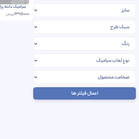
سرامیک دانته پرلا پردیس 80 در 80
1395000
تومان
اعمال فیلتر ها