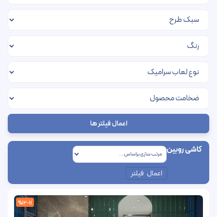
اعمال فیلتر ها
کاشی روبین
اعمال فیلتر
%12-11