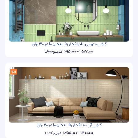
کاشی مترویی ماترا فخار رفسنجان 10 در 30 براق
تومان
1,295,000
–
1,527,000
مترمربع
%11
کاشی آریستا فخار رفسنجان 10 در 20 براق
تومان
1,255,000
–
1,400,000
مترمربع