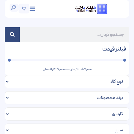
فیلتر قیمت
1,255,000
تومان
—
1,527,000
تومان