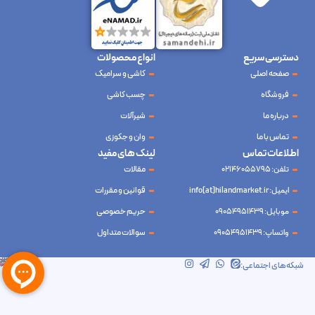
دسترسی سریع
انواع محصولات
صفحه اصلی
کاشی و سرامیک
فروشگاه
چسب کاشی
درباره ما
شیرآلات
تماس با ما
وان و جکوزی
اطلاعات تماس
لینک های مفید
تلفن: 02146055795
مقالات
ایمیل: info[at]hilandmarket.ir
قوانین و مقررات
موبایل: 09054951439
حریم خصوصی
واتساپ: 09054951439
سوالات متداول
شرکت آینده نوین سام آسیا – طراحی و سئو
ابرسرور
شبکه‌های اجتماعی: