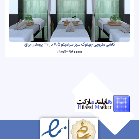
کاشی مترویی چینوک سبز سرامیتو 7.5 در 30 پرسلان براق
3980000
تومان