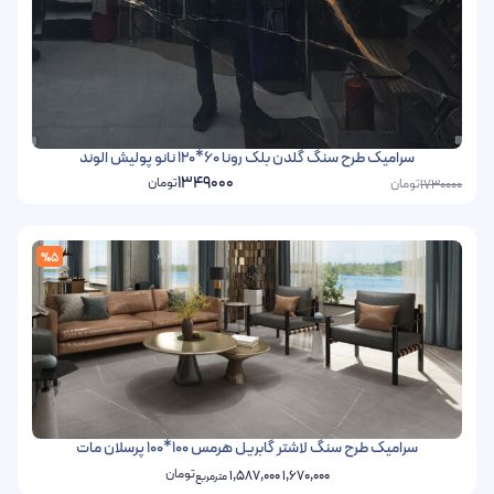
سرامیک طرح سنگ گلدن بلک رونا 60*120 نانو پولیش الوند
1349000
تومان
تومان
1730000
%5
سرامیک طرح سنگ لاشتر گابریل هرمس 100*100 پرسلان مات
تومان
1,587,000
1,670,000
مترمربع