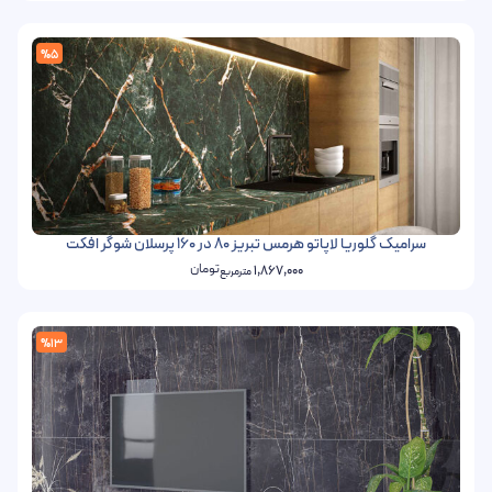
%5
سرامیک گلوریا لاپاتو هرمس تبریز 80 در 160 پرسلان شوگر افکت
تومان
1,867,000
مترمربع
%13