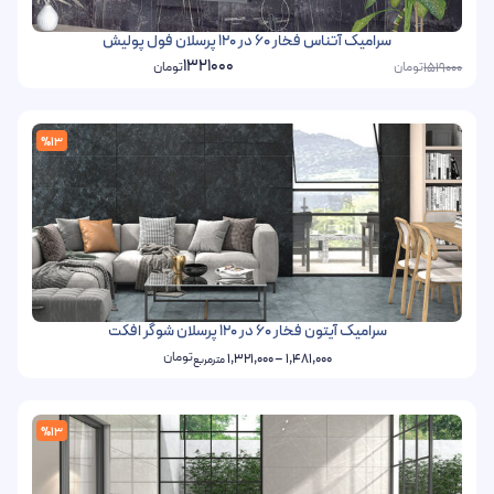
سرامیک آتناس فخار 60 در 120 پرسلان فول پولیش
1321000
تومان
تومان
1519000
%13
سرامیک آیتون فخار 60 در 120 پرسلان شوگر افکت
تومان
1,321,000
–
1,481,000
مترمربع
%13