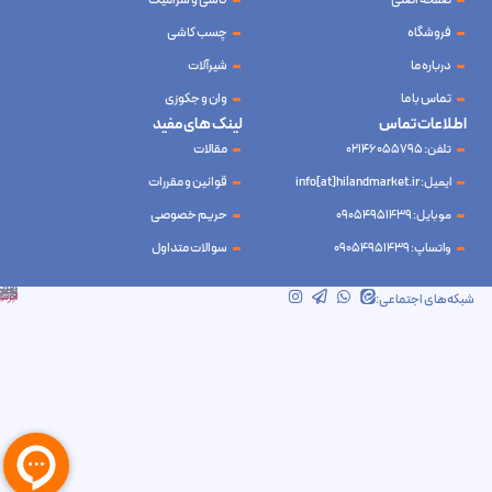
صفحه اصلی
کاشی و سرامیک
فروشگاه
چسب کاشی
درباره ما
شیرآلات
تماس با ما
وان و جکوزی
اطلاعات تماس
لینک های مفید
تلفن: 02146055795
مقالات
ایمیل: info[at]hilandmarket.ir
قوانین و مقررات
موبایل: 09054951439
حریم خصوصی
واتساپ: 09054951439
سوالات متداول
شرکت آینده نوین سام آسیا – طراحی و سئو
ابرسرور
شبکه‌های اجتماعی: