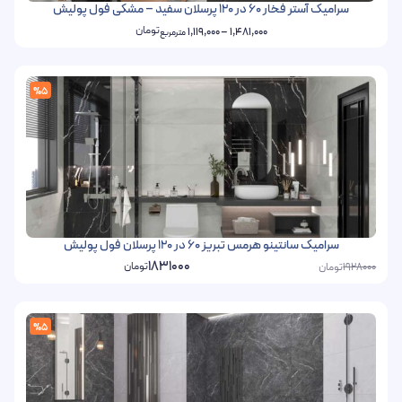
سرامیک آستر فخار 60 در 120 پرسلان سفید – مشکی فول پولیش
تومان
1,119,000
–
1,481,000
مترمربع
%5
سرامیک سانتینو هرمس تبریز 60 در 120 پرسلان فول پولیش
1831000
تومان
تومان
1928000
%5