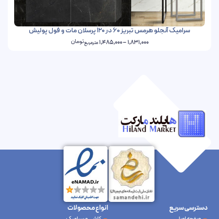
سرامیک آنجلو هرمس تبریز 60 در 120 پرسلان مات و فول پولیش
تومان
1,485,000
–
1,831,000
مترمربع
دسترسی سریع
انواع محصولات