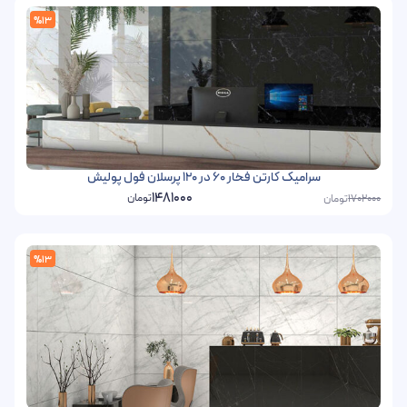
%13
سرامیک کارتن فخار 60 در 120 پرسلان فول پولیش
1481000
تومان
تومان
1702000
%13