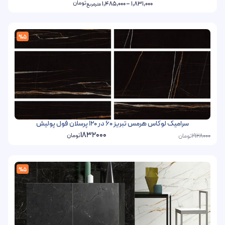
تومان
1,485,000
–
1,831,000
مترمربع
%5
سرامیک لوکاس هرمس تبریز 60 در 120 پرسلان فول پولیش
1832000
تومان
تومان
1928000
%5