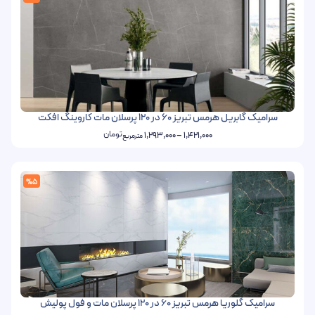
سرامیک گابریل هرمس تبریز 60 در 120 پرسلان مات کاروینگ افکت
تومان
1,293,000
–
1,421,000
مترمربع
%5
سرامیک گلوریا هرمس تبریز 60 در 120 پرسلان مات و فول پولیش