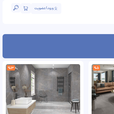
ورود/عضویت
%13
%5