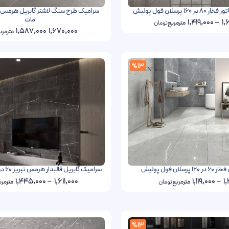
 پرسلان فول پولیش
مات
1,419,000
–
1,
مترمربع
تومان
1,587,000
1,670,000
مترمرب
%13
لان فول پولیش
سرامیک گابریل قالبدار هرمس تبریز 60 در 120 پرسلان مات
1,445,000
–
1,611,000
1,119,000
–
1,
مترمربع
تومان
مترمرب
%13