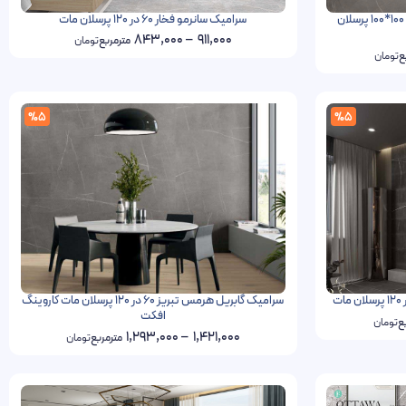
سرامیک طرح سنگ لاشتر گابریل هرمس 100*100 پرسلان
سرامیک سانرمو فخار 60 در 120 پرسلان مات
843,000
–
911,000
مترمربع
تومان
ع
تومان
%5
%5
سرامیک گابریل هرمس تبریز 60 در 120 پرسلان مات کاروینگ
افکت
ع
تومان
1,293,000
–
1,421,000
مترمربع
تومان