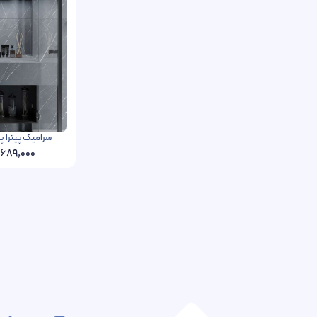
سرامیک پیترا پردیس 60 در 120 پر
,689,000