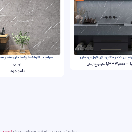
سلان فول پولیش
سرامیک اتاوا فخار رفسنجان 50 در 100 پرسلان براق
1,333,000
–
1
مترمربع
تومان
تومان
ناموجود
شرکت آینده نوین سام آسیا – طراحی و سئو
ابرسرور