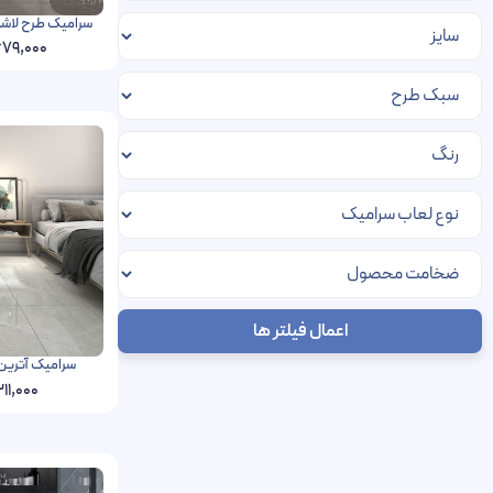
سرامیک طرح لاشاتور فخار 80 در 160
679,000
اعمال فیلتر ها
سرامیک آترین فخار 60 در 120 پرس
211,000