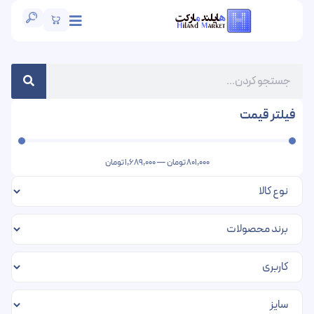
فیلتر قیمت
801,000
تومان
—
1,689,000
تومان