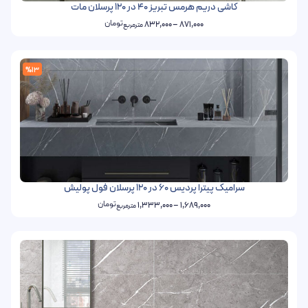
کاشی دریم هرمس تبریز 40 در 120 پرسلان مات
تومان
832,000
–
871,000
مترمربع
%13
سرامیک پیترا پردیس 60 در 120 پرسلان فول پولیش
تومان
1,333,000
–
1,689,000
مترمربع