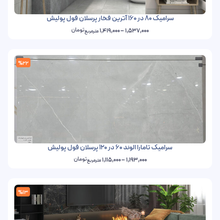
سرامیک 80 در 160 آترین فخار پرسلان فول پولیش
تومان
1,419,000
–
1,537,000
مترمربع
%22
سرامیک تامارا الوند 60 در 120 پرسلان فول پولیش
تومان
1,115,000
–
1,193,000
مترمربع
%13