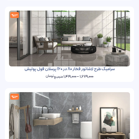
%13
سرامیک طرح لاشاتور فخار 80 در 160 پرسلان فول پولیش
تومان
1,419,000
–
1,679,000
مترمربع
%13