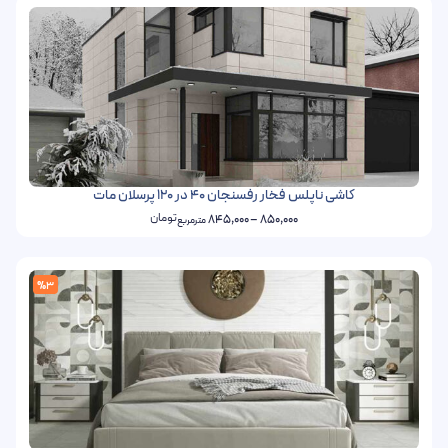
کاشی ناپلس فخار رفسنجان 40 در 120 پرسلان مات
تومان
845,000
–
850,000
مترمربع
%3