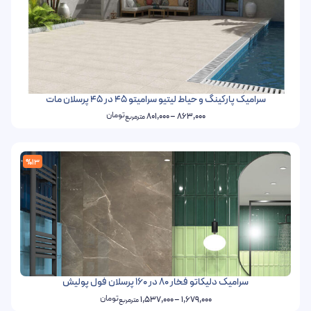
سرامیک پارکینگ و حیاط لیتیو سرامیتو 45 در 45 پرسلان مات
تومان
801,000
–
863,000
مترمربع
%13
سرامیک دلیکاتو فخار 80 در 160 پرسلان فول پولیش
تومان
1,537,000
–
1,679,000
مترمربع