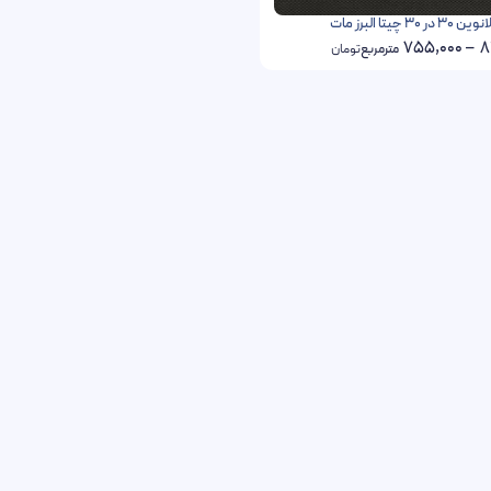
3 چیتا البرز مات
755,000
–
8
مترمربع
تومان