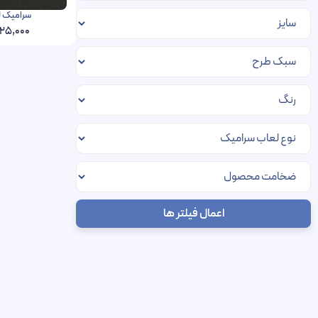
سرامیک لانوین 30 در 0
25,000
اعمال فیلتر ها