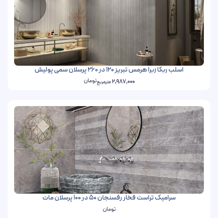
اسلب ربکا زبرا هرمس تبریز 120 در 260 پرسلان سمی پولیش
تومان
2,987,000
مترمربع
سرامیک تراست فخار رفسنجان 50 در 100 پرسلان مات
تومان