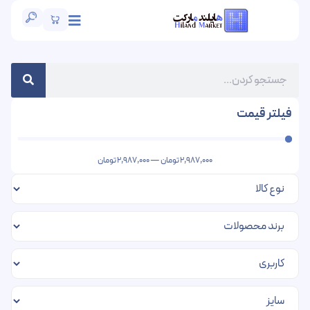
فیلتر قیمت
2,987,000
تومان
—
2,987,000
تومان