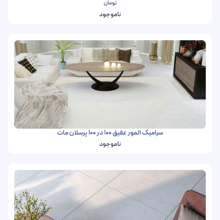
تومان
ناموجود
سرامیک المور عقیق 100 در 100 پرسلان مات
ناموجود