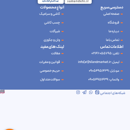
دسترسی سریع
انواع محصولات
صفحه اصلی
کاشی و سرامیک
فروشگاه
چسب کاشی
درباره ما
شیرآلات
تماس با ما
وان و جکوزی
اطلاعات تماس
لینک های مفید
تلفن: 02146055795
مقالات
ایمیل: info[at]hilandmarket.ir
قوانین و مقررات
موبایل: 09054951439
حریم خصوصی
واتساپ: 09054951439
سوالات متداول
شرکت آینده نوین سام آسیا – طراحی و سئو
ابرسرور
شبکه‌های اجتماعی: