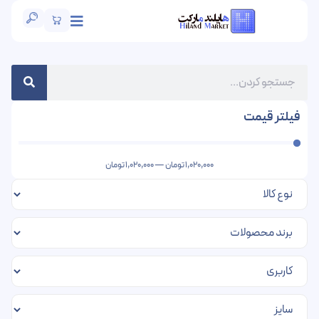
فیلتر قیمت
1,020,000
تومان
—
1,020,000
تومان