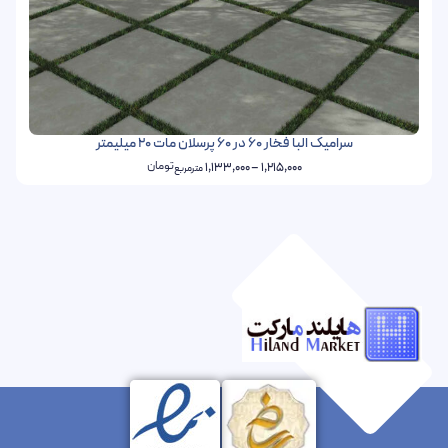
سرامیک البا فخار 60 در 60 پرسلان مات 20 میلیمتر
تومان
1,133,000
–
1,215,000
مترمربع