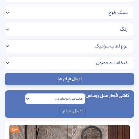
اعمال فیلتر ها
کاشی فخار مدل روداس
اعمال فیلتر
%13